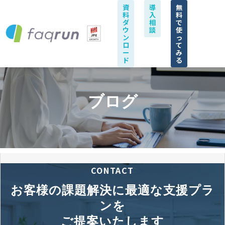
資
導
無
料
入
料
ダ
相
で
ウ
談
使
ン
っ
ロ
て
ー
み
ド
る
ブログ
CONTACT
お客様の課題解決に最適な支援プラ
ンを
ご提案いたします