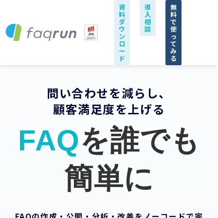
資
導
無
料
入
料
ダ
相
で
ウ
談
使
ン
っ
ロ
て
ー
み
ド
る
問い合わせを減らし、
顧客満足度を上げる
FAQ
を誰でも
簡単に
FAQの作成・公開・分析・改善をノーコードで完